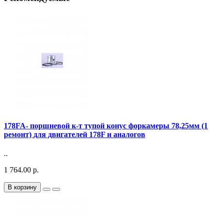
178FA- поршневой к-т тупой конус форкамеры 78,25мм (1
ремонт) для двигателей 178F и аналогов
..
1 764.00 р.
В корзину