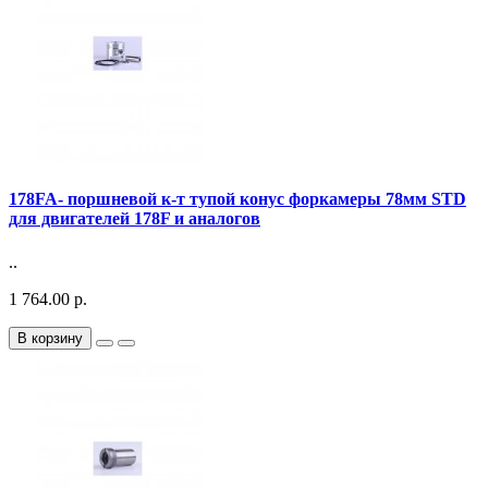
178FA- поршневой к-т тупой конус форкамеры 78мм STD
для двигателей 178F и аналогов
..
1 764.00 р.
В корзину