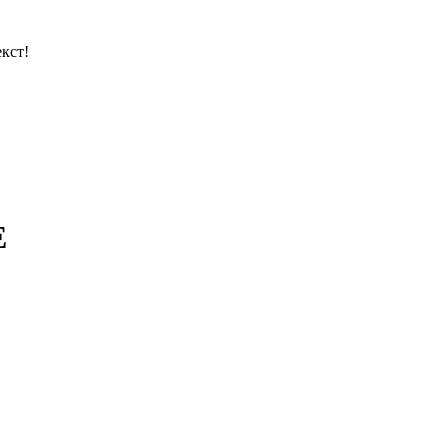
кст!
E